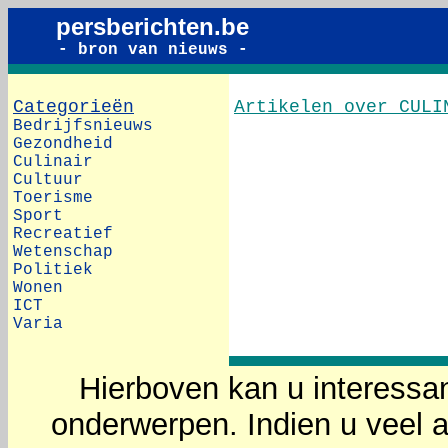
persberichten.be
- bron van nieuws -
Categorieën
Artikelen over CULI
Bedrijfsnieuws
Gezondheid
Culinair
Cultuur
Toerisme
Sport
Recreatief
Wetenschap
Politiek
Wonen
ICT
Varia
Hierboven kan u interessan
onderwerpen. Indien u veel a